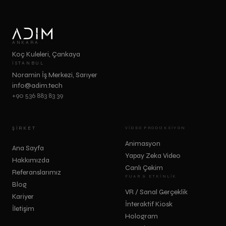
ANKARA
Koç Kuleleri, Çankaya
İSTANBUL
Noramin İş Merkezi, Sarıyer
info@adim.tech
+90 536 883 83 39
ŞIRKET
VIDEO PRODÜKSIYON
Animasyon
Ana Sayfa
Yapay Zeka Video
Hakkımızda
Canlı Çekim
Referanslarımız
FUAR & ETKINLIK
Blog
VR / Sanal Gerçeklik
Kariyer
İnteraktif Kiosk
İletişim
Hologram