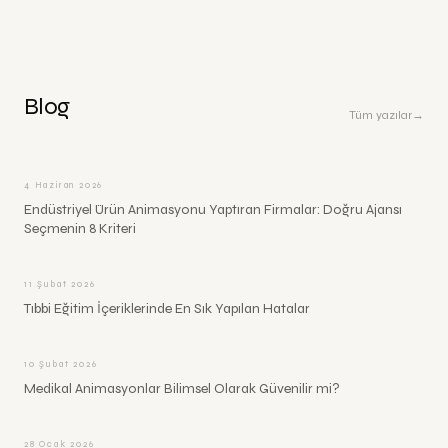
Blog
Tüm yazılar
→
4 Haziran 2026
Endüstriyel Ürün Animasyonu Yaptıran Firmalar: Doğru Ajansı
Seçmenin 8 Kriteri
11 Şubat 2026
Tıbbi Eğitim İçeriklerinde En Sık Yapılan Hatalar
10 Şubat 2026
Medikal Animasyonlar Bilimsel Olarak Güvenilir mi?
28 Ocak 2026