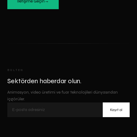
İletişime Geçin
→
BÜLTEN
Sektörden haberdar olun.
Animasyon, video üretimi ve fuar teknolojileri dünyasından
içgörüler.
Kayıt ol