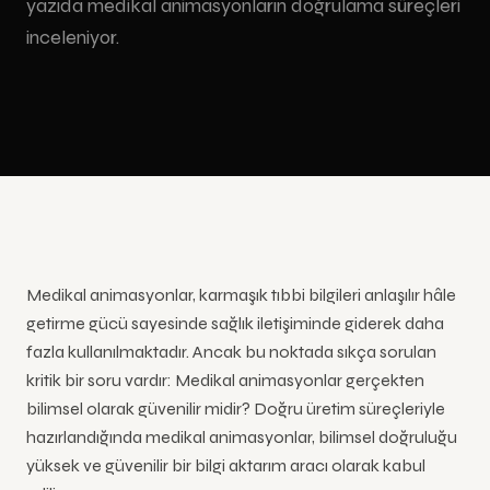
yazıda medikal animasyonların doğrulama süreçleri
Kongreler &
deneyimleri
Eğitim
Zemin
Podcast
Konferanslar
inceleniyor.
Animasyonu
(Floor)
Çekim
Led Ekran
İnteraktif Kiosk Uygulamaları
İSG
Etkinlik
Showroom
Eğitim
Özel Ölçü
Video
& Mağazalar
Dokunmatik
Animasyonu
Led Ekran
Çekimi
kiosk
Fuar
Mobil Led
Ürün
yazılımı ve
Müzeler &
Animasyonu
Ekran
Tanıtım
donanımı
Kültür
SEKTÖRLER
Videosu
Mekanları
Çizgi Film
Kurumsal
Youtube
Hologram Teknolojileri
Video
Çekimi
Medikal animasyonlar, karmaşık tıbbi bilgileri anlaşılır hâle
3D
getirme gücü sayesinde sağlık iletişiminde giderek daha
hologram
vitrin ve
fazla kullanılmaktadır. Ancak bu noktada sıkça sorulan
sahne
kritik bir soru vardır: Medikal animasyonlar gerçekten
çözümleri
bilimsel olarak güvenilir midir? Doğru üretim süreçleriyle
hazırlandığında medikal animasyonlar, bilimsel doğruluğu
yüksek ve güvenilir bir bilgi aktarım aracı olarak kabul
Tüm
Hizmetler