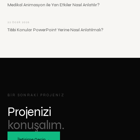
Medikal Animasyon ile Yan Etkiler Nasıl Anlatılır?
22 Ocak 2026
Tıbbi Konular PowerPoint Yerine Nasıl Anlatılmalı?
BIR SONRAKI PROJENIZ
Projenizi
konuşalım.
İletişime Geçin
→