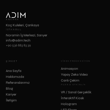
ANKARA
Koç Kuleleri, Çankaya
İSTANBUL
Noramin İş Merkezi, Sarıyer
info@adim.tech
+90 536 883 83 39
ŞIRKET
VIDEO PRODÜKSIYON
Animasyon
Ana Sayfa
Yapay Zeka Video
Hakkımızda
Canlı Çekim
Referanslarımız
FUAR & ETKINLIK
Blog
VR / Sanal Gerçeklik
Kariyer
İnteraktif Kiosk
İletişim
Hologram
LED Ekran