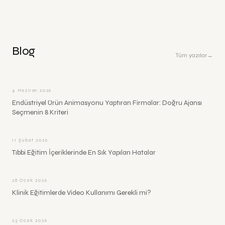
Blog
Tüm yazılar
→
4 Haziran 2026
Endüstriyel Ürün Animasyonu Yaptıran Firmalar: Doğru Ajansı
Seçmenin 8 Kriteri
11 Şubat 2026
Tıbbi Eğitim İçeriklerinde En Sık Yapılan Hatalar
28 Ocak 2026
Klinik Eğitimlerde Video Kullanımı Gerekli mi?
23 Ocak 2026