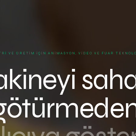
RI VE ÜRETIM İÇIN ANIMASYON, VIDEO VE FUAR TEKNOL
kineyi sah
götürmeden