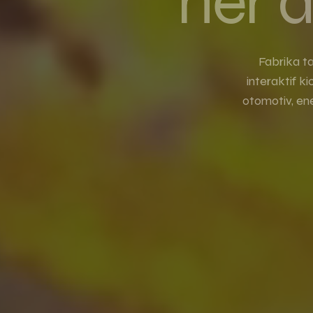
her a
Fabrika ta
interaktif k
otomotiv, ene