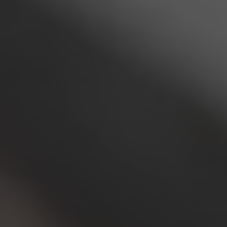
am Teknolojileri
ram vitrin ve sahne çözümleri
Hizmetler