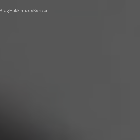
Blog
Hakkımızda
Kariyer
Zeka Video Prodüksiyonu
LED Ekran Çözümleri
i, hızlı ve ölçeklenebilir video
Led Ekran Kiralama
Videowall
al Gerçeklik
Dış Mekan Led Ekran
3D Led Ekran
inlik ve eğitim için VR deneyimleri
Anamorfik 3D Led Ekran
ktif Kiosk Uygulamaları
Zemin (Floor) Led Ekran
Özel Ölçü Led Ekran
ik kiosk yazılımı ve donanımı
Mobil Led Ekran