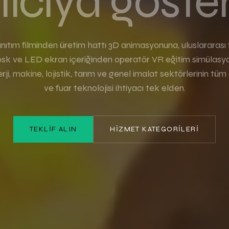
lıcıya göste
nıtım filminden üretim hattı 3D animasyonuna, uluslararası f
iosk ve LED ekran içeriğinden operatör VR eğitim simülas
rji, makine, lojistik, tarım ve genel imalat sektörlerinin tüm
ve fuar teknolojisi ihtiyacı tek elden.
TEKLIF ALIN
HIZMET KATEGORILERI