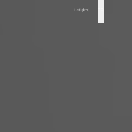
TR
İletişim
Canlı Çekim
Kurumsal Tanıtım Filmi
Fabrika Tanıtım Filmi
Reklam Filmi Çekimi
Drone Çekimi
Podcast Çekim
Etkinlik Video Çekimi
Ürün Tanıtım Videosu
Youtube Video Çekimi