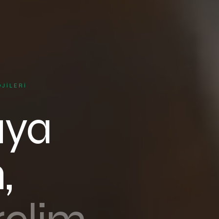
OJILERI
aya
,