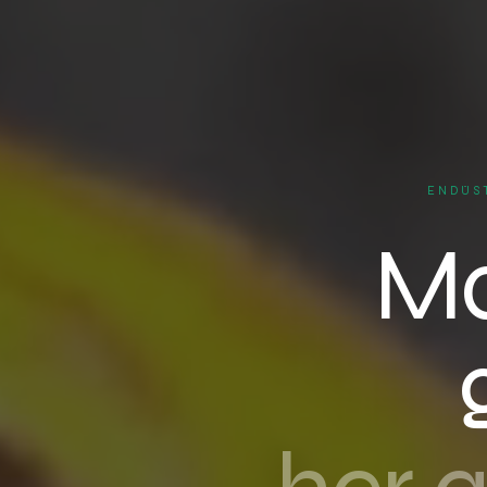
ENDÜST
Ma