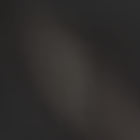
Showroom & Mağazalar
Hologr
Çizgi Film
Müzeler & Kültür Mekanları
3D holog
Tüm 