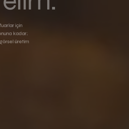
relim.
uarlar için
yonuna kadar;
 görsel üretim