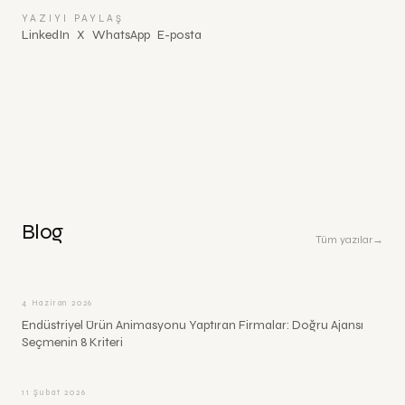
YAZIYI PAYLAŞ
LinkedIn
X
WhatsApp
E-posta
Blog
Tüm yazılar
→
4 Haziran 2026
Endüstriyel Ürün Animasyonu Yaptıran Firmalar: Doğru Ajansı
Seçmenin 8 Kriteri
11 Şubat 2026