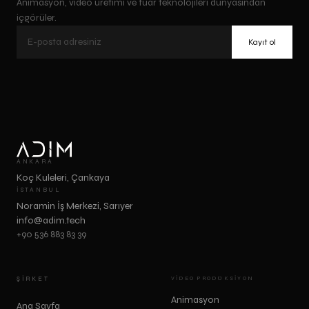
Animasyon, video üretimi ve fuar teknolojileri dünyasından
içgörüler.
Kayıt ol
ANKARA
Koç Kuleleri, Çankaya
İSTANBUL
Noramin İş Merkezi, Sarıyer
info@adim.tech
+90 536 883 83 39
ŞIRKET
VIDEO PRODÜKSIYON
Animasyon
Ana Sayfa