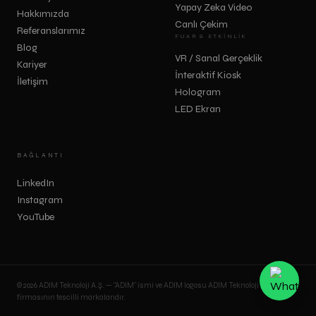
Yapay Zeka Video
Hakkımızda
Canlı Çekim
Referanslarımız
FUAR & ETKINLIK
Blog
VR / Sanal Gerçeklik
Kariyer
İnteraktif Kiosk
İletişim
Hologram
LED Ekran
BAĞLANTI
LinkedIn
Instagram
YouTube
© 2026 ADIM Teknoloji A.Ş. — "ADIM" ismi ve ADIM logosu ADIM Teknoloji A.Ş.
firmasının tescilli markalarıdır.