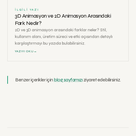
İLGILI YAZI
3D Animasyon ve 2D Animasyon Arasındaki
Fark Nedir?
2D ve 3D animasyon arasındaki farklar neler? Stil,
kullanım alanı, üretim süreci ve etki açısından detaylı
karşılaştırmayı bu yazıda bulabilirsiniz.
YAZIYI OKU
→
Benzer içerikler için
blog sayfamızı
ziyaret edebilirsiniz.