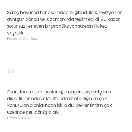
Süreç boyunca her aşamada bilgilendirildik, revizyonlar
aynı gün döndü ve iş zamanında teslim edildi. Bu kadar
sorunsuz ilerleyen bir prodüksiyon sürecini ilk kez
yaşadık.
Furkan A.
·
AtanBow
“
Fuar standımızda gösterdiğimiz içerik ziyaretçilerin
dikkatini anında çekti. Standımız etkinliğin en çok
konuşulan alanlarından biri oldu; beklentimizin çok
üzerinde geri dönüş aldık.
Beyza D.
·
NOX & SAPI