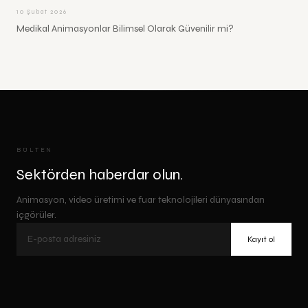
10 Şubat 2026
Medikal Animasyonlar Bilimsel Olarak Güvenilir mi?
BÜLTEN
Sektörden haberdar olun.
Animasyon, video üretimi ve fuar teknolojileri dünyasından
içgörüler.
Kayıt ol