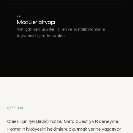
04
Modüler altyapı
Aynı çatı yeni ürünleri, dilleri ve hastalık alanlarını
taşıyacak biçimde kuruldu.
ÇÖZÜM
Chiesi için geliştirdiğimiz bu Meta Quest 3 VR deneyimi,
Foster'ın hikâyesini hekimlere okutmak yerine yaşatıyor.