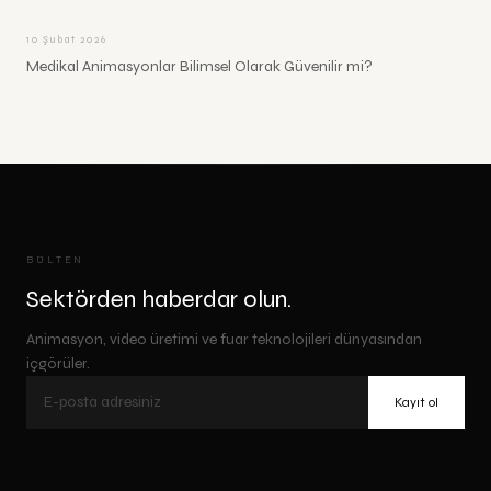
10 Şubat 2026
Medikal Animasyonlar Bilimsel Olarak Güvenilir mi?
BÜLTEN
Sektörden haberdar olun.
Animasyon, video üretimi ve fuar teknolojileri dünyasından
içgörüler.
Kayıt ol