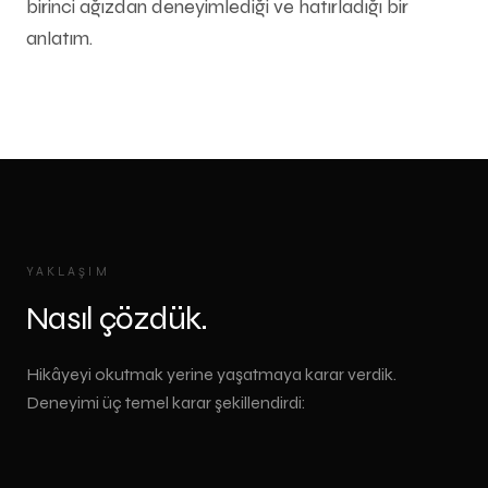
birinci ağızdan deneyimlediği ve hatırladığı bir
anlatım.
YAKLAŞIM
Nasıl çözdük.
Hikâyeyi okutmak yerine yaşatmaya karar verdik.
Deneyimi üç temel karar şekillendirdi: