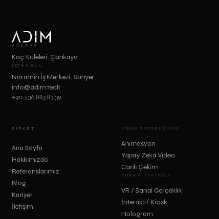
ANKARA
Koç Kuleleri, Çankaya
İSTANBUL
Noramin İş Merkezi, Sarıyer
info@adim.tech
+90 536 883 83 39
ŞIRKET
VIDEO PRODÜKSIYON
Animasyon
Ana Sayfa
Yapay Zeka Video
Hakkımızda
Canlı Çekim
Referanslarımız
FUAR & ETKINLIK
Blog
VR / Sanal Gerçeklik
Kariyer
İnteraktif Kiosk
İletişim
Hologram