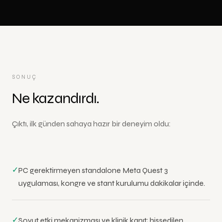
SONUÇ
Ne kazandırdı.
Çıktı, ilk günden sahaya hazır bir deneyim oldu:
✓
PC gerektirmeyen standalone Meta Quest 3
uygulaması, kongre ve stant kurulumu dakikalar içinde.
✓
Soyut etki mekanizması ve klinik kanıt; hissedilen,