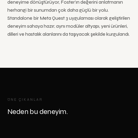
deneyime dönüştürüyor, Foster'ın değerini anlatmanın
herhangi bir sunumdan çok daha güçlü bir yolu.
Standalone bir Meta Quest 3 uygulaması olarak geliştirilen
deneyim sahaya hazır; aynı modüler altyapı, yeni ürünleri,
dilleri ve hastalık alanlarını da taşıyacak şekilde kurgulandı.
ÖNE ÇIKANLAR
Neden bu deneyim.