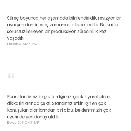
“
Süreç boyunca her aşamada bilgilendirildik, revizyonlar
aynı gün döndü ve iş zamanında teslim edildi. Bu kadar
sorunsuz ilerleyen bir prodüksiyon sürecini ilk kez
yaşadık.
Furkan A.
·
AtanBow
“
Fuar standımızda gösterdiğimiz içerik ziyaretçilerin
dikkatini anında çekti. Standımız etkinliğin en çok
konuşulan alanlarından biri oldu; beklentimizin çok
üzerinde geri dönüş aldık.
Beyza D.
·
NOX & SAPI