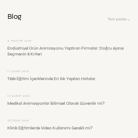
Blog
Tüm yazılar
→
4 Haziran 2026
Endüstriyel Ürün Animasyonu Yaptıran Firmalar: Doğru Ajansı
Seçmenin 8 Kriteri
11 Şubat 2026
Tıbbi Eğitim İçeriklerinde En Sık Yapılan Hatalar
10 Şubat 2026
Medikal Animasyonlar Bilimsel Olarak Güvenilir mi?
28 Ocak 2026
Klinik Eğitimlerde Video Kullanımı Gerekli mi?