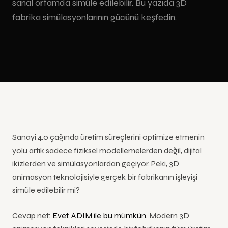
sanal ortamda simüle edilebilir. Bu yazıda 3D
Kongreler &
deneyimleri
Eğitim
Zemin
Podcast
Konferanslar
fabrika simülasyonlarının gücünü keşfedin.
Animasyonu
(Floor)
Çekim
Led Ekran
İnteraktif Kiosk Uygulamaları
İSG
Etkinlik
Showroom
Eğitim
Özel Ölçü
Video
& Mağazalar
Dokunmatik
Animasyonu
Led Ekran
Çekimi
kiosk
Fuar
Mobil Led
Ürün
yazılımı ve
Müzeler &
Animasyonu
Ekran
Tanıtım
donanımı
Kültür
SEKTÖRLER
Videosu
Mekanları
Çizgi Film
Kurumsal
Youtube
Hologram Teknolojileri
Video
Çekimi
Sanayi 4.0 çağında üretim süreçlerini optimize etmenin
3D
yolu artık sadece fiziksel modellemelerden değil, dijital
hologram
vitrin ve
ikizlerden ve simülasyonlardan geçiyor. Peki, 3D
sahne
animasyon teknolojisiyle gerçek bir fabrikanın işleyişi
çözümleri
simüle edilebilir mi?
Cevap net:
Evet. ADIM ile bu mümkün.
Modern 3D
Tüm
Hizmetler