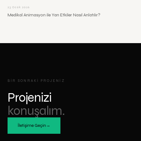
23 Ocak 2026
Medikal Animasyon ile Yan Etkiler Nasıl Anlatılır?
BIR SONRAKI PROJENIZ
Projenizi
konuşalım.
İletişime Geçin
→