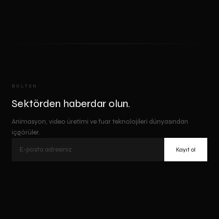
BÜLTEN
Sektörden haberdar olun.
Animasyon, video üretimi ve fuar teknolojileri dünyasından
içgörüler.
Kayıt ol