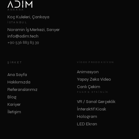
ANKARA
Koç Kuleleri, Çankaya
İSTANBUL
Noramin İş Merkezi, Sarıyer
info@adim.tech
+90 536 883 83 39
ŞIRKET
VIDEO PRODÜKSIYON
Animasyon
Ana Sayfa
Yapay Zeka Video
Hakkımızda
Canlı Çekim
Referanslarımız
FUAR & ETKINLIK
Blog
VR / Sanal Gerçeklik
Kariyer
İnteraktif Kiosk
İletişim
Hologram
LED Ekran